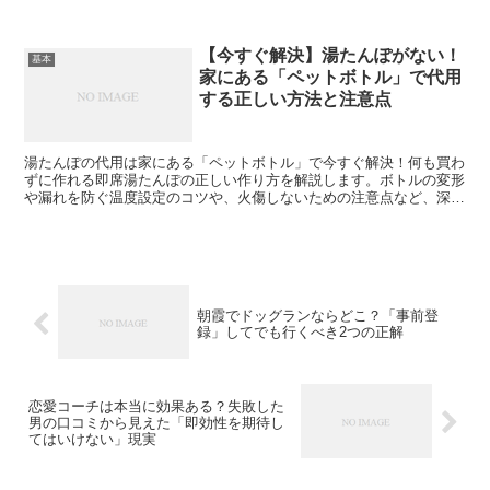
いる人の多くが、購入直前にこの「見えない壁」にぶつかります。こ
の...
【今すぐ解決】湯たんぽがない！
基本
家にある「ペットボトル」で代用
する正しい方法と注意点
湯たんぽの代用は家にある「ペットボトル」で今すぐ解決！何も買わ
ずに作れる即席湯たんぽの正しい作り方を解説します。ボトルの変形
や漏れを防ぐ温度設定のコツや、火傷しないための注意点など、深夜
でも安心な寒さ対策を紹介。
朝霞でドッグランならどこ？「事前登
録」してでも行くべき2つの正解
恋愛コーチは本当に効果ある？失敗した
男の口コミから見えた「即効性を期待し
てはいけない」現実