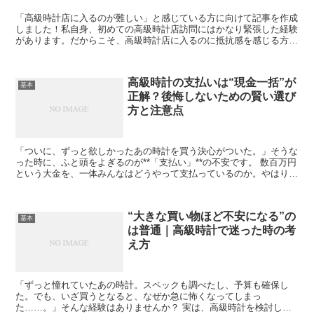
「高級時計店に入るのが難しい」と感じている方に向けて記事を作成
しました！私自身、初めての高級時計店訪問にはかなり緊張した経験
があります。だからこそ、高級時計店に入るのに抵抗感を感じる方々
が気軽に店内を探索し、楽しむことができるような情報を提...
高級時計の支払いは“現金一括”が
基本
正解？後悔しないための賢い選び
方と注意点
「ついに、ずっと欲しかったあの時計を買う決心がついた。」そうな
った時に、ふと頭をよぎるのが**「支払い」**の不安です。 数百万円
という大金を、一体みんなはどうやって支払っているのか。やはり
「現金一括」でドサッと置くのがマナーなのか。はたま...
“大きな買い物ほど不安になる”の
基本
は普通｜高級時計で迷った時の考
え方
「ずっと憧れていたあの時計。スペックも調べたし、予算も確保し
た。でも、いざ買うとなると、なぜか急に怖くなってしまっ
た……。」そんな経験はありませんか？ 実は、高級時計を検討して